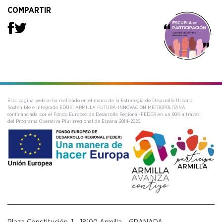
COMPARTIR
Esta pagina web se ha realizado en el marco de la Estrategia de Desarrollo Urbano
Sostenible e integrado EDUSI ARMILLA FUTURA-INNOVACION METROPOLITANA
confinanciada por el Fondo Europeo de Desarrolla Regional-FEDER en un 80% a traves
del Programa Operativa Plurirregional de Espana 2014-2020.