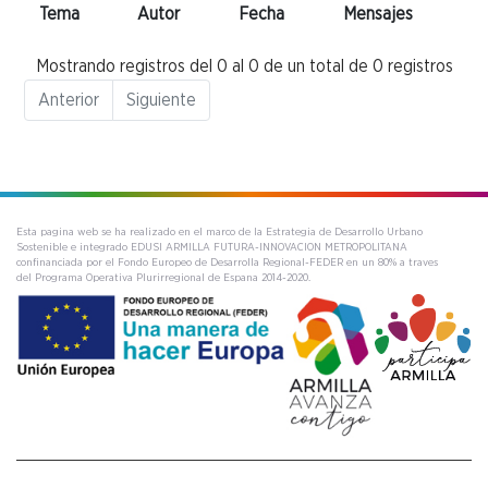
Tema
Autor
Fecha
Mensajes
Mostrando registros del 0 al 0 de un total de 0 registros
Anterior
Siguiente
Esta pagina web se ha realizado en el marco de la Estrategia de Desarrollo Urbano
Sostenible e integrado EDUSI ARMILLA FUTURA-INNOVACION METROPOLITANA
confinanciada por el Fondo Europeo de Desarrolla Regional-FEDER en un 80% a traves
del Programa Operativa Plurirregional de Espana 2014-2020.