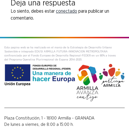
Deja una respuesta
Lo siento, debes estar
conectado
para publicar un
comentario.
Esta pagina web se ha realizado en el marco de la Estrategia de Desarrollo Urbano
Sostenible e integrado EDUSI ARMILLA FUTURA-INNOVACION METROPOLITANA
confinanciada por el Fondo Europeo de Desarrolla Regional-FEDER en un 80% a traves
del Programa Operativa Plurirregional de Espana 2014-2020.
Plaza Constitución, 1 - 18100 Armilla - GRANADA
De lunes a viernes, de 8:00 a 15:00 h.