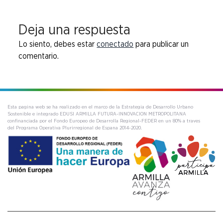
Deja una respuesta
Lo siento, debes estar
conectado
para publicar un
comentario.
Esta pagina web se ha realizado en el marco de la Estrategia de Desarrollo Urbano
Sostenible e integrado EDUSI ARMILLA FUTURA-INNOVACION METROPOLITANA
confinanciada por el Fondo Europeo de Desarrolla Regional-FEDER en un 80% a traves
del Programa Operativa Plurirregional de Espana 2014-2020.